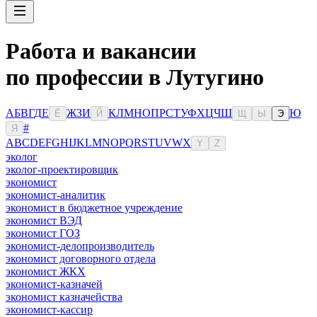
Работа и вакансии
по профессии в Лутугино
А
Б
В
Г
Д
Е
Ж
З
И
К
Л
М
Н
О
П
Р
С
Т
У
Ф
Х
Ц
Ч
Ш
Ю
Ё
Й
Щ
Ы
Э
#
Я
A
B
C
D
E
F
G
H
I
J
K
L
M
N
O
P
Q
R
S
T
U
V
W
X
Y
Z
эколог
эколог-проектировщик
экономист
экономист-аналитик
экономист в бюджетное учреждение
экономист ВЭД
экономист ГОЗ
экономист-делопроизводитель
экономист договорного отдела
экономист ЖКХ
экономист-казначей
экономист казначейства
экономист-кассир