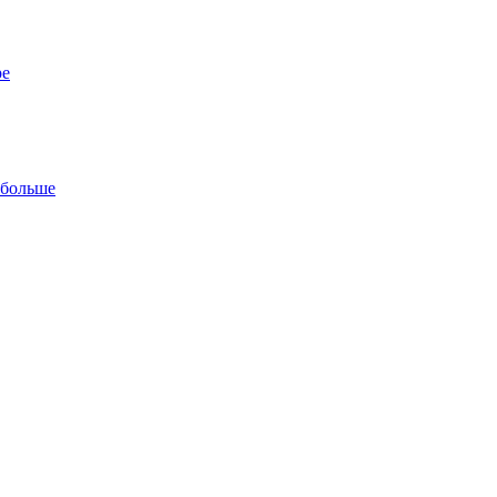
ре
 больше