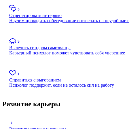
Отрепетировать интервью
Научим проходить собеседование и отвечать на неудобные
Вылечить синдром самозванца
Карьерный психолог поможет чувствовать себя увереннее
Справиться с выгоранием
Психолог поддержит, если не осталось сил на работу
Развитие карьеры
Развитие навыков и карьеры