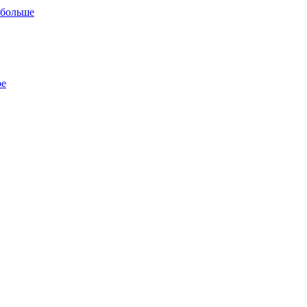
 больше
ре