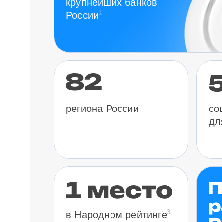
крупнейших банков
1
России
региона России
со
дл
3
в Народном рейтинге