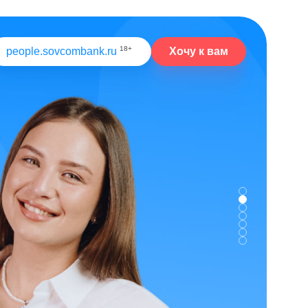
18+
Хочу к вам
people.sovcombank.ru