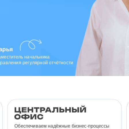
арья
аместитель начальника
равления регулярной отчётности
Обеспечиваем надёжные бизнес-процессы