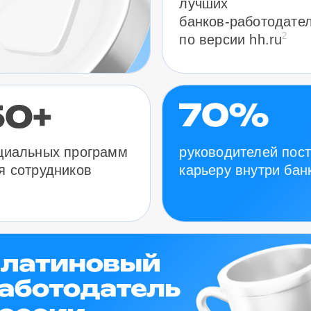
лучших
банков-работодате
2
по версии hh.ru
руководителей пос
циальных программ
карьеру внутри бан
я сотрудников