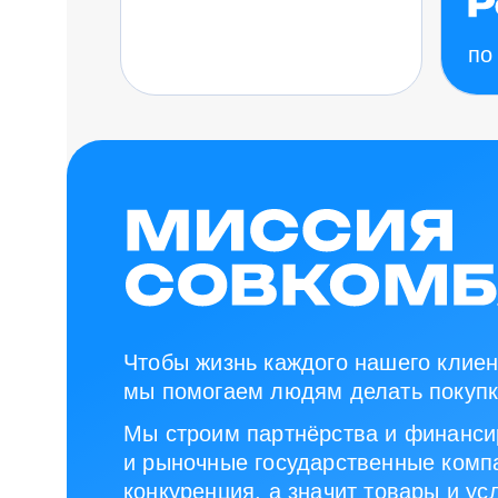
по
Чтобы жизнь каждого нашего клиен
мы помогаем людям делать покупк
Мы строим партнёрства и финанси
и рыночные государственные компа
конкуренция, а значит товары и ус