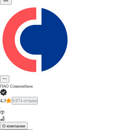
ПАО
Совкомбанк
4,3
8 874 отзыва
·
О компании