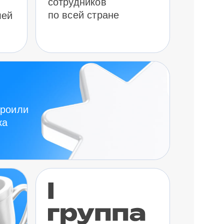
сотрудников
по всей стране
лей
троили
ка