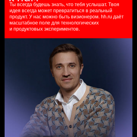
HeadHunter::Коммерческий департамент
HeadHunter::Департамент маркетинга
Ташкент
Ты всегда будешь знать, что тебя услышат.
Твоя
Data Scientist в Сетку
сегодня
20 июл. 2026
идея всегда может превратиться в реальный
HeadHunter::Analytics/Data Science
150000 ₽
з/п не указана
продукт.
У нас можно быть визионером. hh.ru даёт
Менеджер по продажам в сегменте среднего и крупного
29 июл. 2026
Нижний Новгород
Москва
масштабное поле для технологических
бизнеса
з/п не указана
и продуктовых экспериментов.
HeadHunter::Телефонные продажи
Москва
Key Account Manager (EdTech)
5 авг. 2026
HeadHunter::Коммерческий департамент
125000 - 175000 ₽
сегодня
Ярославль
150000 ₽
Казань