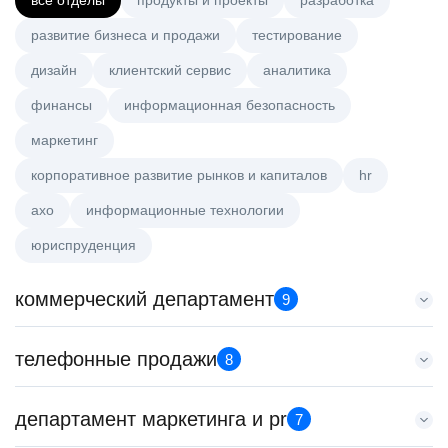
все отделы
продукты и проекты
разработка
развитие бизнеса и продажи
тестирование
дизайн
клиентский сервис
аналитика
финансы
информационная безопасность
маркетинг
корпоративное развитие рынков и капиталов
hr
axo
информационные технологии
юриспруденция
коммерческий департамент
9
Аналитик данных (направление Enterprise продаж)
телефонные продажи
8
HeadHunter::Коммерческий департамент
сегодня
Менеджер по продажам крупному бизнесу
департамент маркетинга и pr
з/п не указана
7
HeadHunter::Телефонные продажи
Москва