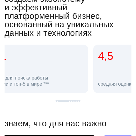
и эффективный
платформенный бизнес,
основанный на уникальных
данных и технологиях
4,5
20
сотруд
средняя оценка hh.ru как работодателя **
в hh.ru
знаем, что для нас важно