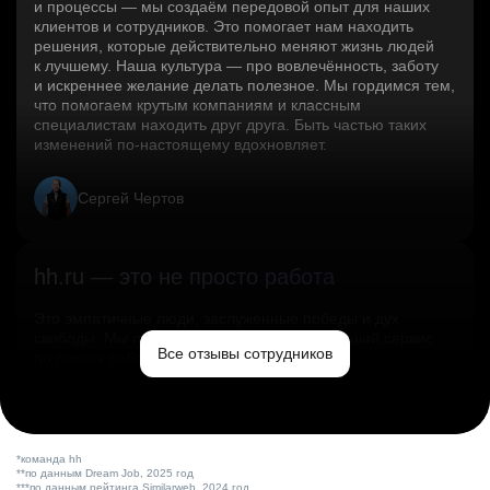
и процессы — мы создаём передовой опыт для наших
клиентов и сотрудников. Это помогает нам находить
решения, которые действительно меняют жизнь людей
к лучшему. Наша культура — про вовлечённость, заботу
и искреннее желание делать полезное. Мы гордимся тем,
что помогаем крутым компаниям и классным
специалистам находить друг друга. Быть частью таких
изменений по‑настоящему вдохновляет.
Сергей Чертов
hh.ru — это не просто работа
Это эмпатичные люди, заслуженные победы и дух
свободы. Мы помогаем миру и создаём лучший сервис
Все отзывы сотрудников
по поиску работы в стране.
Ольга Емельянова
*команда hh
**по данным Dream Job, 2025 год
***по данным рейтинга Similarweb, 2024 год