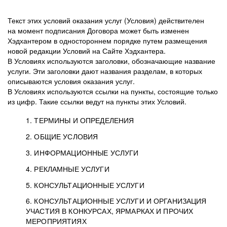
Текст этих условий оказания услуг (Условия) действителен
на момент подписания Договора может быть изменен
Хэдхантером в одностороннем порядке путем размещения
новой редакции Условий на Сайте Хэдхантера.
В Условиях используются заголовки, обозначающие название
услуги. Эти заголовки дают названия разделам, в которых
описываются условия оказания услуг.
В Условиях используются ссылки на пункты, состоящие только
из цифр. Такие ссылки ведут на пункты этих Условий.
1. ТЕРМИНЫ И ОПРЕДЕЛЕНИЯ
2. ОБЩИЕ УСЛОВИЯ
3. ИНФОРМАЦИОННЫЕ УСЛУГИ
1.1. Хэдхантер, или
Хэдхантер, ООО
4. РЕКЛАМНЫЕ УСЛУГИ
HeadHunter, или
«Хэдхантер», ИНН
2.1. Типы и статусы регистрации
5. КОНСУЛЬТАЦИОННЫЕ УСЛУГИ
Исполнитель
7718620740, адрес:
Типы регистрации
3.1. Предоставление доступа к базе данных
2.2. Активация услуг
6. КОНСУЛЬТАЦИОННЫЕ УСЛУГИ И ОРГАНИЗАЦИЯ
125047, г. Москва,
резюме с предложениями Соискателей
Описание и активация
УЧАСТИЯ В КОНКУРСАХ, ЯРМАРКАХ И ПРОЧИХ
2.1.1. Заказчику может быть присвоен один
4.0. Общие условия оказания рекламных услуг
внутригородская
о трудоустройстве с возможностью просмотра
МЕРОПРИЯТИЯХ
из Типов регистраций.
территория
4.0.1. Хэдхантер оказывает Заказчику услугу