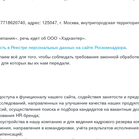
18620740, адрес: 125047, г. Москва, внутригородская территория
омпания», речь идет об ООО «Хэдхантер».
есть в Реестре персональных данных на сайте Роскомнадзора
.
аем всё для того, чтобы соблюдать требования законной обработ
, для которых вы их нам передали.
ступа к функционалу нашего сайта, содействия занятости и пред
следований, направленных на улучшение качества наших продуктов
ий, осуществления поиска и подбора кандидатов на вакантные дол
ования HR-бренда;
оустройства в нашу компанию и для ведения кадрового резерва ко
чения, направления в командировки, учёта результатов исполнени
омпенсаций;