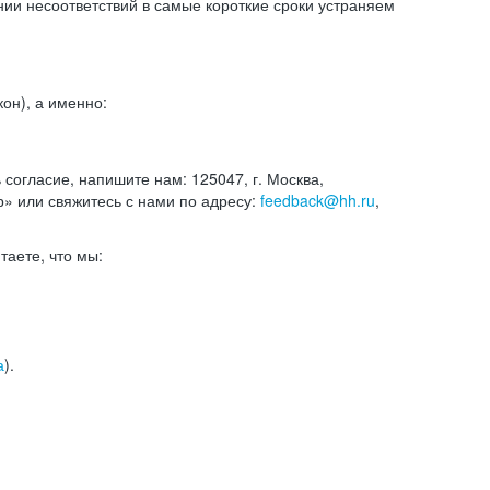
и несоответствий в самые короткие сроки устраняем
он), а именно:
ь согласие, напишите нам: 125047, г. Москва,
р» или свяжитесь с нами по адресу:
feedback@hh.ru
,
итаете, что мы:
а
).