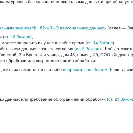
аем уровень безопасности персональных данных и при обнаружени
альным законом №
152-ФЗ
«О персональных данных»
(далее — Зак
м (
ст. 18 Закона
),
можете запросить их у нас в любое время (
ст. 14 Закона
),
абатываем данные с вашего согласия (
ст. 9 Закона
). Чтобы отозват
верской, 2-я Брестская улица, дом 48, помещ. 25, ООО «Хэдханте
ние обработки или возражение против обработки.
далить их самостоятельно либо
попросить нас об этом
. Если вы сч
ки данных или требование об ограничении обработки (
ст. 21 Закон