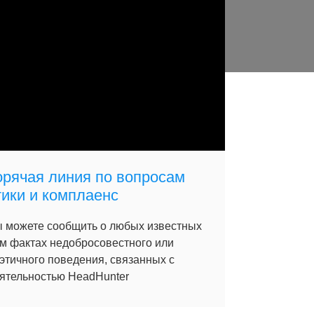
орячая линия по вопросам
тики и комплаенс
 можете сообщить о любых известных
м фактах недобросовестного или
этичного поведения, связанных с
ятельностью HeadHunter