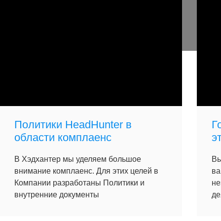
Политики HeadHunter в
Г
области комплаенс
э
В Хэдхантер мы уделяем большое
Вы
внимание комплаенс. Для этих целей в
ва
Компании разработаны Политики и
не
внутренние документы
де