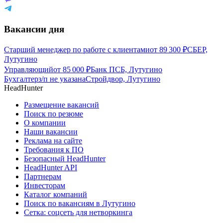
Вакансии дня
Старший менеджер по работе с клиентами
от
89 300
₽
СБЕР,
Лутугино
Управляющий
от
85 000
₽
Банк ПСБ, Лутугино
Бухгалтер
з/п не указана
Стройдвор, Лутугино
HeadHunter
Размещение вакансий
Поиск по резюме
О компании
Наши вакансии
Реклама на сайте
Требования к ПО
Безопасный HeadHunter
HeadHunter API
Партнерам
Инвесторам
Каталог компаний
Поиск по вакансиям в Лутугино
Сетка: соцсеть для нетворкинга