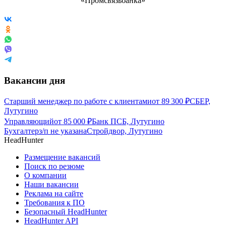
Вакансии дня
Старший менеджер по работе с клиентами
от
89 300
₽
СБЕР,
Лутугино
Управляющий
от
85 000
₽
Банк ПСБ, Лутугино
Бухгалтер
з/п не указана
Стройдвор, Лутугино
HeadHunter
Размещение вакансий
Поиск по резюме
О компании
Наши вакансии
Реклама на сайте
Требования к ПО
Безопасный HeadHunter
HeadHunter API