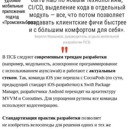
CI/CD, выделение кода в отдельный
модуль — все, что потом позволяет
создавать клиентские фичи быстрее
и с бóльшим комфортом для себя».
Кирилл Маканков, руководитель отдела мобильной
разработки ПСБ
В ПСБ следуют
современным трендам разработки
(например, модульность, асинхронное программирование
с использованием async/await) и работают с
актуальным
стеком
. Так, команда iOS уже перешла с CocoaPods (по сути,
предыдущий стандарт iOS-разработки) к Swift Package
Manager, разработчики Android переходят на архитектуру
MVVM и Coroutines. Для упрощения рутины все команды
используют кодогенерацию.
Стандартизация практик разработки
позволяет
не изобретать велосипеды для решения одних и тех же