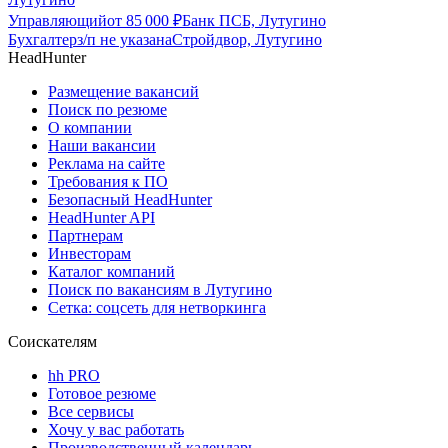
Управляющий
от
85 000
₽
Банк ПСБ, Лутугино
Бухгалтер
з/п не указана
Стройдвор, Лутугино
HeadHunter
Размещение вакансий
Поиск по резюме
О компании
Наши вакансии
Реклама на сайте
Требования к ПО
Безопасный HeadHunter
HeadHunter API
Партнерам
Инвесторам
Каталог компаний
Поиск по вакансиям в Лутугино
Сетка: соцсеть для нетворкинга
Соискателям
hh PRO
Готовое резюме
Все сервисы
Хочу у вас работать
Производственный календарь