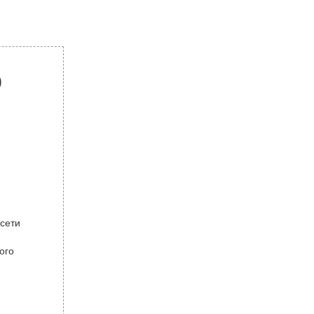
р
 сети
ого