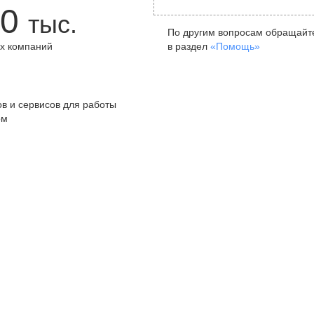
0
тыс.
По другим вопросам обращайт
х компаний
в раздел
«Помощь»
+
в и сервисов для работы
ом
Санкт-Петербург
Я
ул. Жуковского, д. 19, особняк
ул