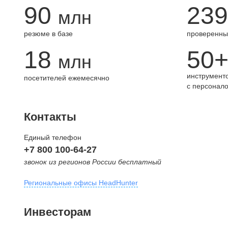
90
239
млн
резюме в базе
проверенны
18
50
млн
инструменто
посетителей ежемесячно
с персонал
Контакты
Единый телефон
+7 800 100-64-27
звонок из регионов России бесплатный
Региональные офисы HeadHunter
Москва
Инвесторам
внутригородская территория