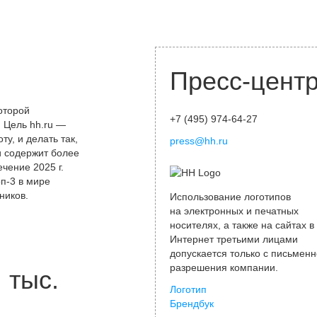
Пресс-цент
оторой
+7 (495) 974-64-27
 Цель hh.ru —
у, и делать так,
press@hh.ru
и содержит более
чение 2025 г.
оп-3 в мире
ников.
Использование логотипов
на электронных и печатных
носителях, а также на сайтах в
Интернет третьими лицами
допускается только с письменн
разрешения компании.
тыс.
Логотип
Брендбук