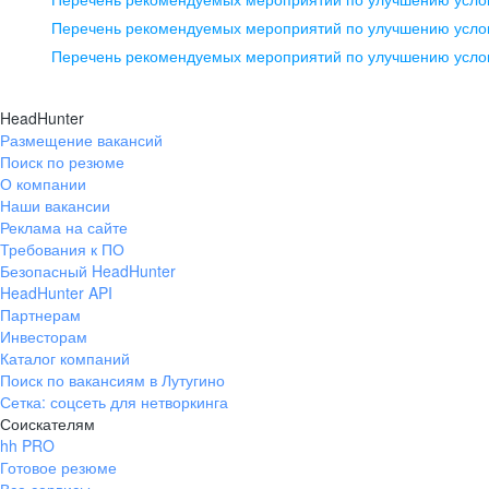
pr@ural.hh.ru
Перечень рекомендуемых мероприятий по улучшению услов
Перечень рекомендуемых мероприятий по улучшению усло
Новосибирск
ул. Большевистская, д. 35,
HeadHunter
помещение 21
Размещение вакансий
Поиск по резюме
+7 383 207-94-64
О компании
pr@nsk.hh.ru
Наши вакансии
Реклама на сайте
Требования к ПО
Безопасный HeadHunter
HeadHunter API
Партнерам
Инвесторам
Каталог компаний
Поиск по вакансиям в Лутугино
Сетка: соцсеть для нетворкинга
Соискателям
hh PRO
Готовое резюме