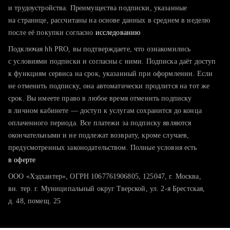
тратите много времени на поиск и вручную поднимаете
и трудоустройства. Преимущества подписки, указанные
резюме
на странице, рассчитаны на основе данных в среднем в неделю
после её покупки согласно
хотите сравнить себя с конкурентами и оценить шансы
исследованию
Подключая hh PRO, вы подтверждаете, что ознакомились
с условиями подписки и согласны с ними. Подписка даёт доступ
к функциям сервиса на срок, указанный при оформлении. Если
не отменить подписку, она автоматически продлится на тот же
срок. Вы имеете право в любое время отменить подписку
в личном кабинете — доступ к услугам сохранится до конца
оплаченного периода. Все платежи за подписку являются
окончательными и не подлежат возврату, кроме случаев,
предусмотренных законодательством. Полные условия есть
в оферте
ООО «Хэдхантер», ОГРН 1067761906805, 125047, г. Москва,
вн. тер. г. Муниципальный округ Тверской, ул. 2-я Брестская,
д. 48, помещ. 25