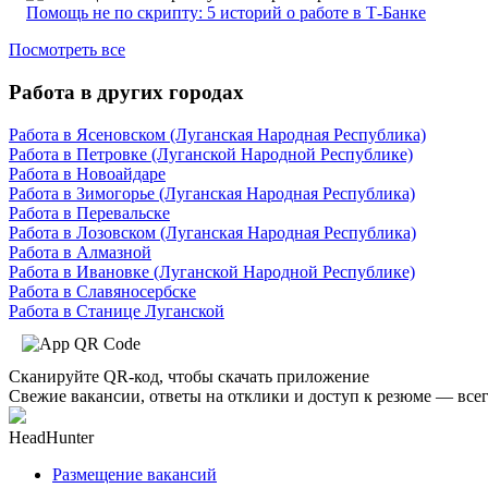
Помощь не по скрипту: 5 историй о работе в Т-Банке
Посмотреть все
Работа в других городах
Работа в Ясеновском (Луганская Народная Республика)
Работа в Петровке (Луганской Народной Республике)
Работа в Новоайдаре
Работа в Зимогорье (Луганская Народная Республика)
Работа в Перевальске
Работа в Лозовском (Луганская Народная Республика)
Работа в Алмазной
Работа в Ивановке (Луганской Народной Республике)
Работа в Славяносербске
Работа в Станице Луганской
Сканируйте QR-код, чтобы скачать приложение
Свежие вакансии, ответы на отклики и доступ к резюме — всег
HeadHunter
Размещение вакансий